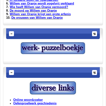
6.
Willem van Oranje wordt vogelvrij verklaard
7.
Wie heeft Willem van Oranje vermoord?
8.
De moord op Willem van Oranje
9.
Willem van Oranje krijgt een grote erfenis
10.
De vrouwen van Willem van Oranje
Online woordzoeker
Oefenproefwerk geschiedenis